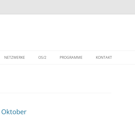
NETZWERKE
OS/2
PROGRAMME
KONTAKT
SCH)
LAN MANAGER
DOS-ANWENDUNGEN
DATENSCHUTZERKLÄR
SCH)
LAN SERVER
OS/2-ANWENDUNGEN
WARENZEICHEN
DSPRACHIG)
NETWARE
S
IBM REDBOOKS (1985)
 Oktober
 (DEUTSCH)
IBM REDBOOKS (1986)
IBM REDBOOKS (1987)