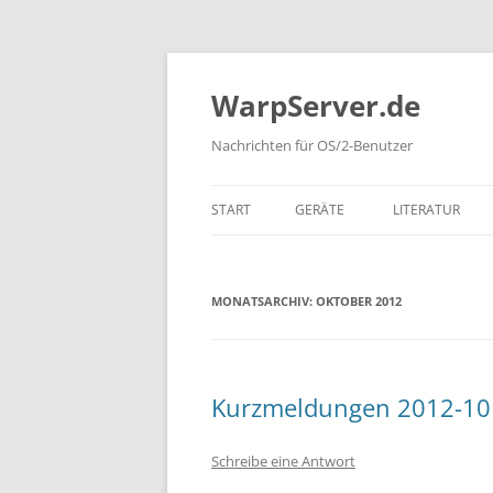
Zum
Inhalt
springen
WarpServer.de
Nachrichten für OS/2-Benutzer
START
GERÄTE
LITERATUR
SYSTEME
BÜCHER (DEUT
MONATSARCHIV:
OKTOBER 2012
BÜCHER (ENGLI
BÜCHER (FREM
IBM REDBOOK
Kurzmeldungen 2012-10
ZEITSCHRIFTEN
Schreibe eine Antwort