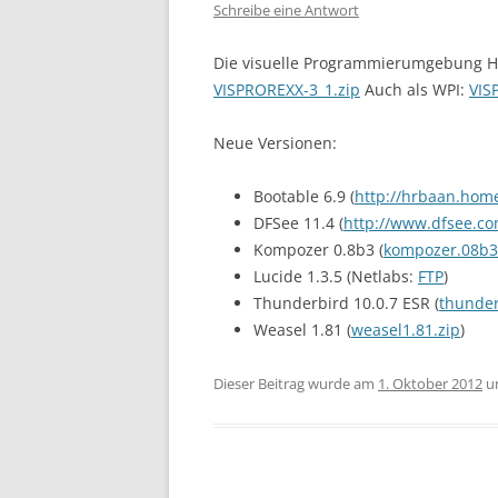
Schreibe eine Antwort
Die visuelle Programmierumgebung Hock
VISPROREXX-3_1.zip
Auch als WPI:
VIS
Neue Versionen:
Bootable 6.9 (
http://hrbaan.home
DFSee 11.4 (
http://www.dfsee.co
Kompozer 0.8b3 (
kompozer.08b3
Lucide 1.3.5 (Netlabs:
FTP
)
Thunderbird 10.0.7 ESR (
thunder
Weasel 1.81 (
weasel1.81.zip
)
Dieser Beitrag wurde am
1. Oktober 2012
u