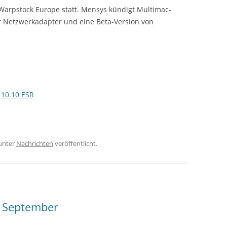
 Warpstock Europe statt. Mensys kündigt Multimac-
IBM REDBOOKS (1988)
r Netzwerkadapter und eine Beta-Version von
IBM REDBOOKS (1989)
IBM REDBOOKS (1990)
IBM REDBOOKS (1991)
 10.10 ESR
IBM REDBOOKS (1992)
IBM REDBOOKS (1993)
IBM REDBOOKS (1994)
unter
Nachrichten
veröffentlicht.
IBM REDBOOKS (1995)
IBM REDBOOKS (1996)
IBM REDBOOKS (1997)
 September
IBM REDBOOKS (1998)