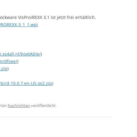
IBM REDBOOKS (1999)
ware VisPro/REXX 3.1 ist jetzt frei erhältlich.
IBM REDBOOKS (2000)
PROREXX-3_1_1.wpi
IBM REDBOOKS (2001)
.xs4all.nl/bootAble/
)
m/dfsee/
)
.zip
)
bird-10.0.7.en-US.os2.zip
)
nter
Nachrichten
veröffentlicht.