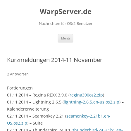
Zum
Inhalt
WarpServer.de
springen
Nachrichten für OS/2-Benutzer
Menü
Kurzmeldungen 2014-11 November
2 Antworten
Portierungen
01.11.2014 – Regina REXX 3.9.0 (
regina390os2.zip
)
01.11.2014 – Lightning 2.6.5 (
lightning-2.6.5.en-us.os2.zip
) –
Kalendererweiterung
02.11.2014 – Seamonkey 2.21 (
seamonkey-2.21b1.en-
US.os2.zip
) – Suite
02.11.2014 – Thunderbird 24.8.1 (
thunderbird-24.8.1b1.en-