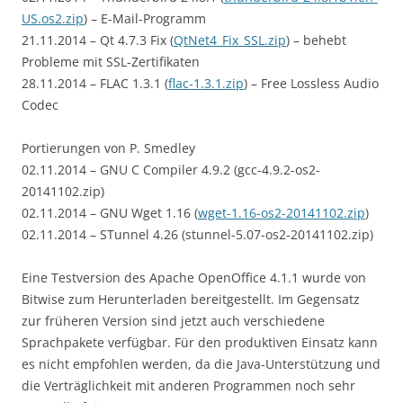
US.os2.zip
) – E-Mail-Programm
21.11.2014 – Qt 4.7.3 Fix (
QtNet4_Fix_SSL.zip
) – behebt
Probleme mit SSL-Zertifikaten
28.11.2014 – FLAC 1.3.1 (
flac-1.3.1.zip
) – Free Lossless Audio
Codec
Portierungen von P. Smedley
02.11.2014 – GNU C Compiler 4.9.2 (gcc-4.9.2-os2-
20141102.zip)
02.11.2014 – GNU Wget 1.16 (
wget-1.16-os2-20141102.zip
)
02.11.2014 – STunnel 4.26 (stunnel-5.07-os2-20141102.zip)
Eine Testversion des Apache OpenOffice 4.1.1 wurde von
Bitwise zum Herunterladen bereitgestellt. Im Gegensatz
zur früheren Version sind jetzt auch verschiedene
Sprachpakete verfügbar. Für den produktiven Einsatz kann
es nicht empfohlen werden, da die Java-Unterstützung und
die Verträglichkeit mit anderen Programmen noch sehr