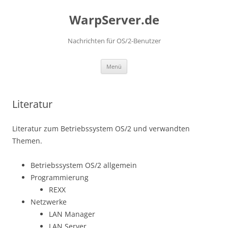
Zum
Inhalt
WarpServer.de
springen
Nachrichten für OS/2-Benutzer
Menü
Literatur
Literatur zum Betriebssystem OS/2 und verwandten
Themen.
Betriebssystem OS/2 allgemein
Programmierung
REXX
Netzwerke
LAN Manager
LAN Server