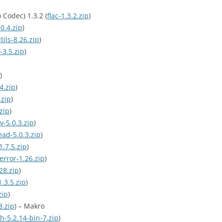
 Codec) 1.3.2 (
flac-1.3.2.zip
)
IBM REDBOOKS (1999)
0.4.zip
)
IBM REDBOOKS (2000)
tils-8.26.zip
)
s-3.5.zip
)
IBM REDBOOKS (2001)
)
4.zip
)
.zip
)
zip
)
v-5.0.3.zip
)
ead-5.0.3.zip
)
1.7.5.zip
)
error-1.26.zip
)
28.zip
)
1.3.5.zip
)
zip
)
8.zip
) – Makro
h-5.2.14-bin-7.zip
)