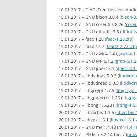
10.01.2017 – FLAC (Free Lossless Audio
15.01.2017 – GNU bison 3.0.4 (
bison-3.
15.01.2017 – GNU coreutils 8.26 (
coreu
15.01.2017 – GNU diffutils 3.5 (
diffutil
15.01.2017 – faac 1.28 (
faac-1.28.zip
)
15.01.2017 – faad2 2.7 (
faad2-2.7.0.zip
16.01.2017 – GNU awk 4.1.4 (
gawk-4.1.
17.01.2017 – GNU MP 6.1.2 (
gmp-6.1.2
17.01.2017 – GNU gperf 3.1 (
gperf-3.1.
18.01.2017 – libdvdnav 5.0.3 (
libdvdna
18.01.2017 – libdvdread 5.0.3 (
libdvdr
19.01.2017 – libgcrypt 1.7.5 (
libgcrypt-
19.01.2017 – libgpg-error 1.26 (
libgpg-
19.01.2017 – libpng 1.6.28 (
libpng-1.6.
20.01.2017 – libvorbis 1.3.5 (
libvorbis-
20.01.2017 – libvpx 1.6.1 (
libvpx-1.6.1.
20.01.2017 – GNU m4 1.4.18 (
m4-1.4.1
20.01.2017 – PD ksh 5.2.14-bin-7 (
pdks