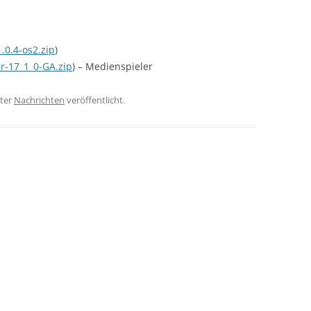
.0.4-os2.zip
)
r-17_1_0-GA.zip
) – Medienspieler
ter
Nachrichten
veröffentlicht.