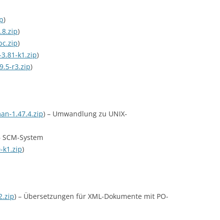
ip
)
.8.zip
)
bc.zip
)
3.81-k1.zip
)
9.5-r3.zip
)
an-1.47.4.zip
) – Umwandlung zu UNIX-
 – SCM-System
-k1.zip
)
2.zip
) – Übersetzungen für XML-Dokumente mit PO-