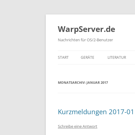
Zum
Inhalt
springen
WarpServer.de
Nachrichten für OS/2-Benutzer
START
GERÄTE
LITERATUR
SYSTEME
BÜCHER (DEUT
MONATSARCHIV:
JANUAR 2017
BÜCHER (ENGLI
BÜCHER (FREM
IBM REDBOOK
Kurzmeldungen 2017-01
ZEITSCHRIFTEN
Schreibe eine Antwort