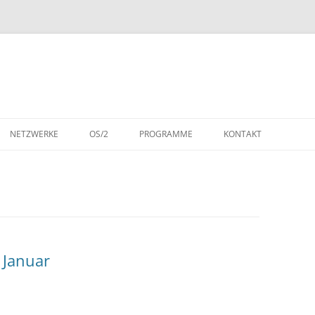
NETZWERKE
OS/2
PROGRAMME
KONTAKT
SCH)
LAN MANAGER
DOS-ANWENDUNGEN
DATENSCHUTZERKLÄR
SCH)
LAN SERVER
OS/2-ANWENDUNGEN
WARENZEICHEN
DSPRACHIG)
NETWARE
S
IBM REDBOOKS (1985)
 Januar
 (DEUTSCH)
IBM REDBOOKS (1986)
IBM REDBOOKS (1987)