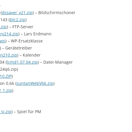
)
IBM REDBOOKS (1988)
(
dssaver_v21.zip
) – Bildschirmschoner
143 (
btc2.zip
)
IBM REDBOOKS (1989)
.zip
) – FTP-Server
rv214.zip
) – Lars Erdmann
IBM REDBOOKS (1990)
wpi
) – WP-Ersatzklasse
IBM REDBOOKS (1991)
) – Gerätetreiber
n210.zip
) – Kalender
IBM REDBOOKS (1992)
04 (
lcmd1.07.04.zip
) – Datei-Manager
v24q6.zip)
IBM REDBOOKS (1993)
10.ZIP
)
IBM REDBOOKS (1994)
on 0.66 (
suntanWebV66.zip
)
_1.zip
)
IBM REDBOOKS (1995)
IBM REDBOOKS (1996)
_sj.zip
) – Spiel für PM
IBM REDBOOKS (1997)
IBM REDBOOKS (1998)