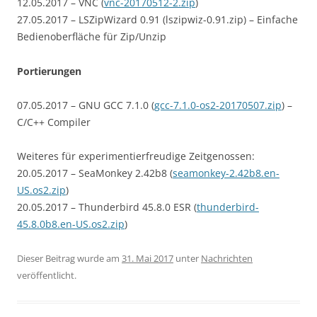
12.05.2017 – VNC (
vnc-20170512-2.zip
)
27.05.2017 – LSZipWizard 0.91 (lszipwiz-0.91.zip) – Einfache
Bedienoberfläche für Zip/Unzip
Portierungen
07.05.2017 – GNU GCC 7.1.0 (
gcc-7.1.0-os2-20170507.zip
) –
C/C++ Compiler
Weiteres für experimentierfreudige Zeitgenossen:
20.05.2017 – SeaMonkey 2.42b8 (
seamonkey-2.42b8.en-
US.os2.zip
)
20.05.2017 – Thunderbird 45.8.0 ESR (
thunderbird-
45.8.0b8.en-US.os2.zip
)
Dieser Beitrag wurde am
31. Mai 2017
unter
Nachrichten
veröffentlicht.