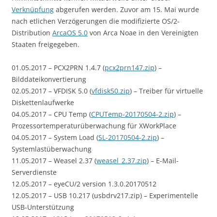
Verknüpfung
abgerufen werden. Zuvor am 15. Mai wurde
nach etlichen Verzögerungen die modifizierte OS/2-
Distribution
ArcaOS 5.0
von Arca Noae in den Vereinigten
Staaten freigegeben.
01.05.2017 – PCX2PRN 1.4.7 (
pcx2prn147.zip
) –
Bilddateikonvertierung
02.05.2017 – VFDISK 5.0 (
vfdisk50.zip
) – Treiber für virtuelle
Diskettenlaufwerke
04.05.2017 – CPU Temp (
CPUTemp-20170504-2.zip
) –
Prozessortemperaturüberwachung für XWorkPlace
04.05.2017 – System Load (
SL-20170504-2.zip
) –
Systemlastüberwachung
11.05.2017 – Weasel 2.37 (
weasel_2.37.zip
) – E-Mail-
Serverdienste
12.05.2017 – eyeCU/2 version 1.3.0.20170512
12.05.2017 – USB 10.217 (usbdrv217.zip) – Experimentelle
USB-Unterstützung