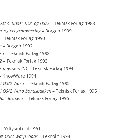
IBM REDBOOKS (1988)
IBM REDBOOKS (1989)
kst 4, under DOS og OS/2
– Teknisk Forlag 1988
per og programmering
– Borgen 1989
IBM REDBOOKS (1990)
– Teknisk Forlag 1990
n
– Borgen 1992
IBM REDBOOKS (1991)
en
– Teknisk Forlag 1992
2
– Teknisk Forlag 1993
IBM REDBOOKS (1992)
n, version 2.1
– Teknisk Forlag 1994
IBM REDBOOKS (1993)
– KnowWare 1994
il OS/2 Warp
– Teknisk Forlag 1995
IBM REDBOOKS (1994)
til OS/2 Warp bonuspakken
– Teknisk Forlag 1995
for dosmere
– Teknisk Forlag 1996
IBM REDBOOKS (1995)
IBM REDBOOKS (1996)
IBM REDBOOKS (1997)
– Yritysmikrot 1991
net OS/2 Warp -opas
– Teknolit 1994
IBM REDBOOKS (1998)