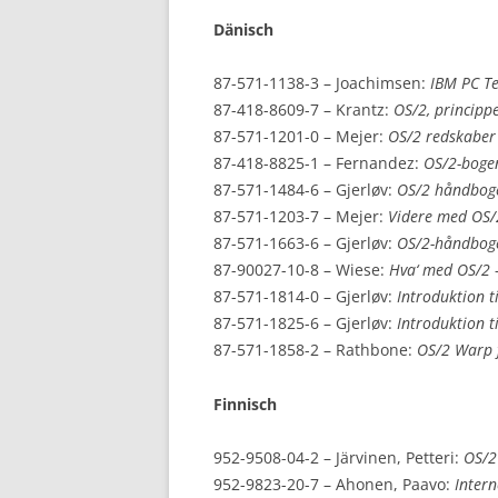
Dänisch
87-571-1138-3 – Joachimsen:
IBM PC Te
87-418-8609-7 – Krantz:
OS/2, princip
87-571-1201-0 – Mejer:
OS/2 redskaber
87-418-8825-1 – Fernandez:
OS/2-boge
87-571-1484-6 – Gjerløv:
OS/2 håndbog
87-571-1203-7 – Mejer:
Videre med OS/
87-571-1663-6 – Gjerløv:
OS/2-håndboge
87-90027-10-8 – Wiese:
Hva‘ med OS/2
87-571-1814-0 – Gjerløv:
Introduktion t
87-571-1825-6 – Gjerløv:
Introduktion 
87-571-1858-2 – Rathbone:
OS/2 Warp 
Finnisch
952-9508-04-2 – Järvinen, Petteri:
OS/2
952-9823-20-7 – Ahonen, Paavo:
Inter