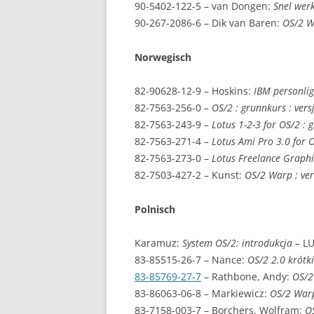
90-5402-122-5 – van Dongen:
Snel wer
90-267-2086-6 – Dik van Baren:
OS/2 W
Norwegisch
82-90628-12-9 – Hoskins:
IBM personlig
82-7563-256-0 –
OS/2 : grunnkurs : vers
82-7563-243-9 –
Lotus 1-2-3 for OS/2 : 
82-7563-271-4 –
Lotus Ami Pro 3.0 for 
82-7563-273-0 –
Lotus Freelance Graphic
82-7503-427-2 – Kunst:
OS/2 Warp : ver
Polnisch
Karamuz:
System OS/2: introdukcja
– L
83-85515-26-7 – Nance:
OS/2 2.0 krótk
83-85769-27-7
–
Rathbone, Andy
:
OS/2
83-86063-06-8 – Markiewicz:
OS/2 War
83-7158-003-7 – Borchers, Wolfram:
OS