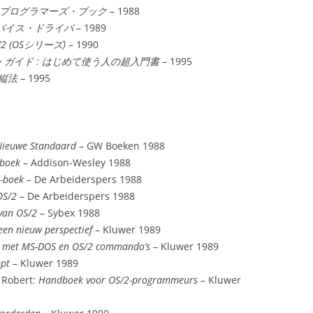
APIプログラマーズ・ブック
– 1988
デバイス・ドライバ
– 1989
/2 (OSシリーズ)
– 1990
ーズ・ガイド : はじめて使う人の超入門書
– 1995
操縦法
– 1995
Nieuwe Standaard
– GW Boeken 1988
dboek
– Addison-Wesley 1988
2-boek
– De Arbeiderspers 1988
OS/2
– De Arbeiderspers 1988
 van OS/2
– Sybex 1988
een nieuw perspectief
– Kluwer 1989
 met MS-DOS en OS/2 commando’s
– Kluwer 1989
ept
– Kluwer 1989
, Robert:
Handboek voor OS/2-programmeurs
– Kluwer