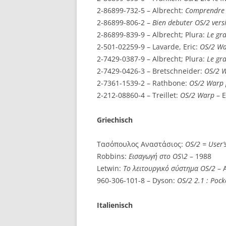
2-86899-732-5 – Albrecht:
Comprendre e
2-86899-806-2 –
Bien debuter OS/2 vers
2-86899-839-9 – Albrecht; Plura:
Le gra
2-501-02259-9 – Lavarde, Eric:
OS/2 War
2-7429-0387-9 – Albrecht; Plura:
Le gr
2-7429-0426-3 – Bretschneider:
OS/2 
2-7361-1539-2 – Rathbone:
OS/2 Warp 
2-212-08860-4 – Treillet:
OS/2 Warp
– E
Griechisch
Τασόπουλος Αναστάσιος:
OS/2 = User’
Robbins:
Εισαγωγή στο OS\2
– 1988
Letwin:
Το λειτουργικό σύστημα OS/2
– 
960-306-101-8 – Dyson:
OS/2 2.1 : Pock
Italienisch