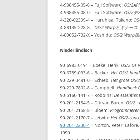
4-938455-05-6 – Fuji Software:
OS/2
4-938455-08-0 – Fuji Software:
OS/2
4-320-02399-4 – Haruhisa; Takano:
OS
4-88135-228-8 –
OS/2 Warpビギナ
4-89052-732-X – Yoshida:
OS/2 Warp
Niederländisch
90-6983-0191 – Boeke, Henk:
OS/2 De 
90-6789-093-6 – Backer:
Het OS/2 han
90-229-3481-0 – Schieb:
Het grote OS/
90-229-7802-8 – Campbell:
Handboek 
90-5160-141-7 – Robbins:
De essenties
90-201-2154-5 – Dik van Baren:
OS/2 : 
90-201-2158-8 – Bloem:
Programmeren
90-201-2170-7 – Letwin:
Het OS/2-conc
90-201-2230-4
– Norton, Peter; Lafore
1990