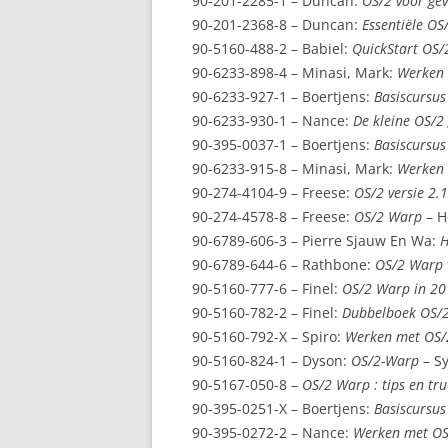
90-201-2285-1 – Duncan:
OS/2 voor ge
90-201-2368-8 – Duncan:
Essentiële OS/
90-5160-488-2 – Babiel:
QuickStart OS/
90-6233-898-4 – Minasi, Mark:
Werken 
90-6233-927-1 – Boertjens:
Basiscursus
90-6233-930-1 – Nance:
De kleine OS/2 
90-395-0037-1 – Boertjens:
Basiscursus
90-6233-915-8 – Minasi, Mark:
Werken 
90-274-4104-9 – Freese:
OS/2 versie 2.1
90-274-4578-8 – Freese:
OS/2 Warp
– H
90-6789-606-3 – Pierre Sjauw En Wa:
H
90-6789-644-6 – Rathbone:
OS/2 Warp
90-5160-777-6 – Finel:
OS/2 Warp in 20
90-5160-782-2 – Finel:
Dubbelboek OS/
90-5160-792-X – Spiro:
Werken met OS/
90-5160-824-1 – Dyson:
OS/2-Warp
– S
90-5167-050-8 –
OS/2 Warp : tips en tru
90-395-0251-X – Boertjens:
Basiscursu
90-395-0272-2 – Nance:
Werken met O