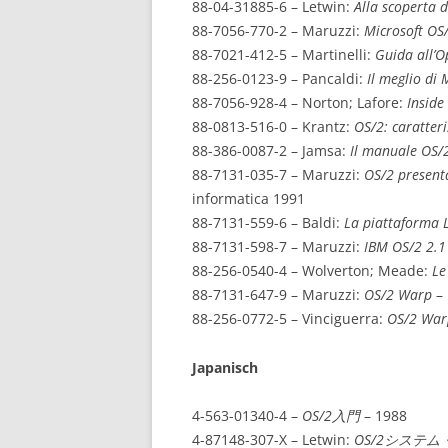
88-04-31885-6 – Letwin:
Alla scoperta 
88-7056-770-2 – Maruzzi:
Microsoft OS
88-7021-412-5 – Martinelli:
Guida all’O
88-256-0123-9 – Pancaldi:
Il meglio di 
88-7056-928-4 – Norton; Lafore:
Inside
88-0813-516-0 – Krantz:
OS/2: caratteri
88-386-0087-2 – Jamsa:
Il manuale OS/
88-7131-035-7 – Maruzzi:
OS/2 present
informatica 1991
88-7131-559-6 – Baldi:
La piattaforma
88-7131-598-7 – Maruzzi:
IBM OS/2 2.1
88-256-0540-4 – Wolverton; Meade:
Le
88-7131-647-9 – Maruzzi:
OS/2 Warp
–
88-256-0772-5 – Vinciguerra:
OS/2 War
Japanisch
4-563-01340-4 –
OS/2入門
– 1988
4-87148-307-X – Letwin:
OS/2システム