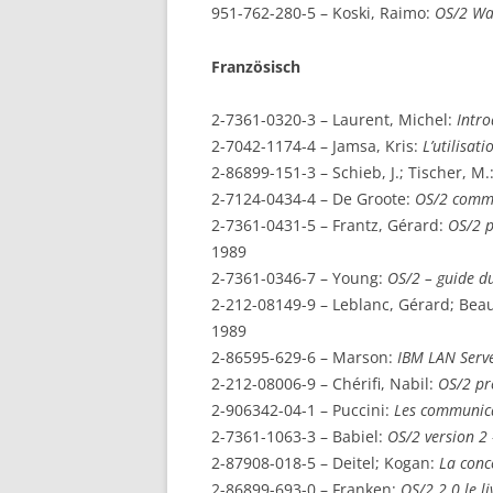
951-762-280-5 – Koski, Raimo:
OS/2 Wa
Französisch
2-7361-0320-3 – Laurent, Michel:
Intro
2-7042-1174-4 – Jamsa, Kris:
L’utilisat
2-86899-151-3 – Schieb, J.; Tischer, M.
2-7124-0434-4 – De Groote:
OS/2 comma
2-7361-0431-5 – Frantz, Gérard:
OS/2 
1989
2-7361-0346-7 – Young:
OS/2 – guide 
2-212-08149-9 – Leblanc, Gérard; Bea
1989
2-86595-629-6 – Marson:
IBM LAN Serve
2-212-08006-9 – Chérifi, Nabil:
OS/2 pr
2-906342-04-1 – Puccini:
Les communica
2-7361-1063-3 – Babiel:
OS/2 version 2
2-87908-018-5 – Deitel; Kogan:
La conc
2-86899-693-0 – Franken:
OS/2 2.0 le li