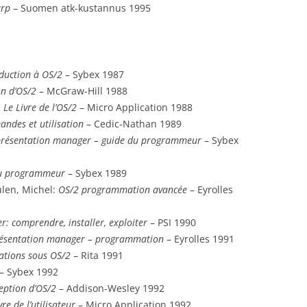
rp
– Suomen atk-kustannus 1995
IBM REDBOOKS (1999)
IBM REDBOOKS (2000)
duction à OS/2
– Sybex 1987
IBM REDBOOKS (2001)
ion d’OS/2
– McGraw-Hill 1988
:
Le Livre de l’OS/2
– Micro Application 1988
ndes et utilisation
– Cedic-Nathan 1989
présentation manager – guide du programmeur
– Sybex
du programmeur
– Sybex 1989
ulen, Michel:
OS/2 programmation avancée
– Eyrolles
r: comprendre, installer, exploiter
– PSI 1990
ésentation manager – programmation
– Eyrolles 1991
tions sous OS/2
– Rita 1991
– Sybex 1992
eption d’OS/2
– Addison-Wesley 1992
vre de l’utilisateur
– Micro Application 1992