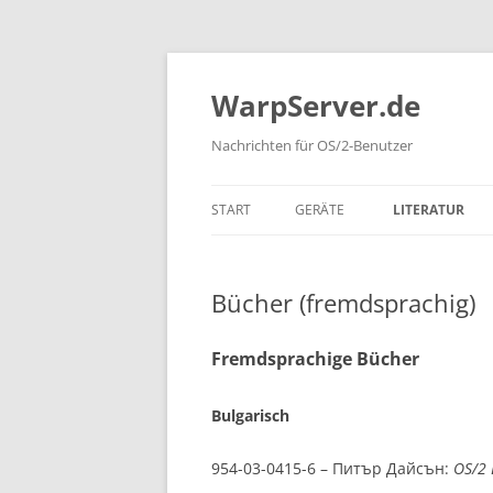
Zum
Inhalt
springen
WarpServer.de
Nachrichten für OS/2-Benutzer
START
GERÄTE
LITERATUR
SYSTEME
BÜCHER (DEUT
Bücher (fremdsprachig)
BÜCHER (ENGLI
BÜCHER (FREM
Fremdsprachige Bücher
IBM REDBOOK
Bulgarisch
ZEITSCHRIFTEN
954-03-0415-6 – Питър Дайсън:
OS/2 