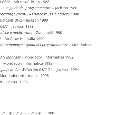
di OS/2
– Microsoft Press 1988
/2 : la guida del programmatore
– Jackson 1988
perating System/2
– franco muzzio editore 1988
Microsoft OS/2
– Jackson 1989
 OS/2
– Jackson 1989
stiche e applicazioni
– Zanichelli 1990
2
– McGraw-Hill Italia 1990
ation manager : guida del programmatore
– Mondadori
 LAN Manager
– Mondadori informatica 1992
– Mondadori informatica 1993
 guide di Van Wolverton OS/2 2.1
– Jackson 1994
 Mondadori informatica 1995
p
– Jackson 1995
・アーキテクチャ – アスキ
ー 1988