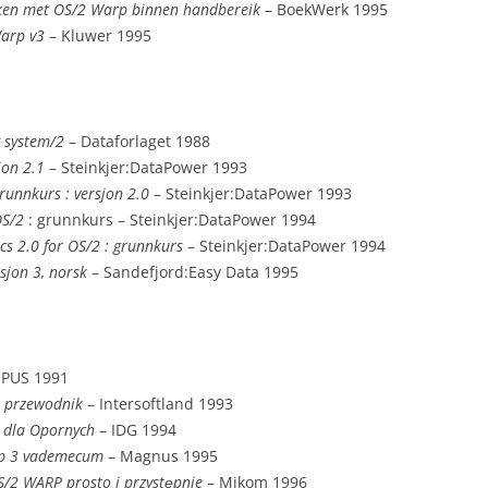
ken met OS/2 Warp binnen handbereik
– BoekWerk 1995
arp v3
– Kluwer 1995
 system/2
– Dataforlaget 1988
jon 2.1
– Steinkjer:DataPower 1993
grunnkurs : versjon 2.0
– Steinkjer:DataPower 1993
OS/2
: grunnkurs – Steinkjer:DataPower 1994
s 2.0 for OS/2 : grunnkurs
– Steinkjer:DataPower 1994
sjon 3, norsk
– Sandefjord:Easy Data 1995
UPUS 1991
i przewodnik
– Intersoftland 1993
 dla Opornych
– IDG 1994
p 3 vademecum
– Magnus 1995
/2 WARP prosto i przyste̜pnie
– Mikom 1996