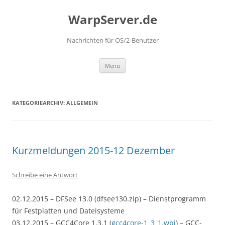
Zum
Inhalt
WarpServer.de
springen
Nachrichten für OS/2-Benutzer
Menü
KATEGORIEARCHIV:
ALLGEMEIN
Kurzmeldungen 2015-12 Dezember
Schreibe eine Antwort
02.12.2015 – DFSee 13.0 (dfsee130.zip) – Dienstprogramm
für Festplatten und Dateisysteme
03.12.2015 – GCC4Core 1.3.1 (
gcc4core-1_3_1.wpi
) – GCC-