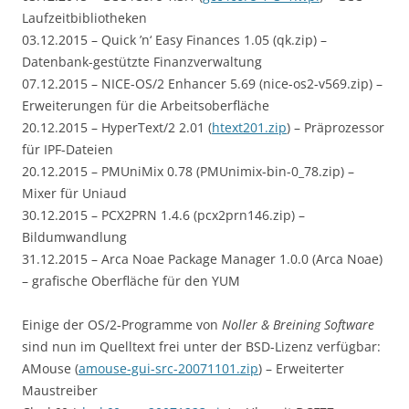
Laufzeitbibliotheken
03.12.2015 – Quick ’n‘ Easy Finances 1.05 (qk.zip) –
Datenbank-gestützte Finanzverwaltung
07.12.2015 – NICE-OS/2 Enhancer 5.69 (nice-os2-v569.zip) –
Erweiterungen für die Arbeitsoberfläche
20.12.2015 – HyperText/2 2.01 (
htext201.zip
) – Präprozessor
für IPF-Dateien
20.12.2015 – PMUniMix 0.78 (PMUnimix-bin-0_78.zip) –
Mixer für Uniaud
30.12.2015 – PCX2PRN 1.4.6 (pcx2prn146.zip) –
Bildumwandlung
31.12.2015 – Arca Noae Package Manager 1.0.0 (Arca Noae)
– grafische Oberfläche für den YUM
Einige der OS/2-Programme von
Noller & Breining Software
sind nun im Quelltext frei unter der BSD-Lizenz verfügbar:
AMouse (
amouse-gui-src-20071101.zip
) – Erweiterter
Maustreiber