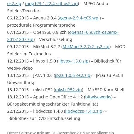
os2.zip
/
mpg123-1.22.4-sdl-os2.zip
) – MPEG Audio
Spieler/Decoder
06.12.2015 – Agena 2.9.4 (
agena-2.9.4-eCS.wpi
) –
prozedurale Programmiersprache
07.12.2015 – OpenSSL 0.9.8zh (
openssl-0.9.8zh-os2emx-
20151207.zip
) – Verschlüsselung
09.12.2015 – MikMod 3.2.7 (
MikMod-3.2.7r2-os2.zip
) – MOD-
Spieler im Textmodus
12.12.2015 – libvpx 1.5.0 (
libvpx-1.5.0.zip
) – Bibliothek für
WebM-Video
13.12.2015 – JP2A 1.0.6 (
jp2a-1.0.6-os2.zip
) – JPEG-zu-ASCII-
Umwandlung
13.12.2015 – mksh R52 (
mksh-R52.zip
) – MirBSD Korn Shell
18.12.2015 – Apache OpenOffice 4.1.2 (
bitwiseworks
) –
Büropaket mit eingeschränkter Funktionalität
22.12.2015 – libdvdcss 1.4.0 (
libdvdcss-1.4.0.zip
) –
Bibliothek zur DVD-Entschlüsselung
Dieser Beitrag wurde am
31. Dezember 2015
unter
Allgemein