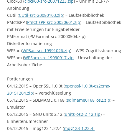
Clock60 (
clock60-src-20071223.zip
) – Uhr mit DCF77-
Anbindung
CUtil (
CUtil-src-20080103.zip
) – Laufzeitbibliothek
PMctlsPP (
PmCtlsPP-src-20030601.zip
) – Laufzeitbibliothek
mit Erweiterungen für Eingabefelder
PMFormat (PMFormat-src-20000504.zip) –
Diskettenformatierung
WPSac (
WPSac-src-19991026.zip
) – WPS-Zugriffssteuerung
WPSam (
WPSam-src-19990917.zip
– Umschaltung der
Arbeitsoberfläche
Portierungen
04.12.2015 – OpenSSL 1.0.0t (
openssl-1.0.0t-os2emx-
20151204.zip
) – Verschlüsselung
05.12.2015 – SDLMAME 0.168 (
sdlmame0168_os2.zip
) –
Emulator
06.12.2015 – GNU units 2.12 (
units-os2-2_12.zip
) –
Einheitenumrechner
06.12.2015 – mpg123 1.22.4 (
mpg123-1.22.4-