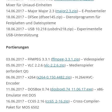
Mixer für Uniaud-Einheiten
14.06.2017 – Major Major 2.3 (
major2.3.zip
) – E-Postverteiler
18.06.2017 – DFSee (dfsee145.zip) – Dienstprogramm für
Festplatten und Dateisysteme
18.06.2017 – USB 10.218 (usbdrv218.zip) – Experimentelle
USB-Unterstützung
Portierungen
03.06.2017 – FFMPEG 3.3.1 (
ffmpeg-3.3.1.zip
) – Videospieler
05.06.2017 – VLC 2.2.6 (
vlc-2.2.6.zip
) – Medienspieler
(erfordert Qt)
06.06.2017 – x264 (
x264-0.150.4482.zip
) – H.264/AVC-
Encoder
11.06.2017 – DOSBox 0.74 (
dosbox0.74_11.06.17.exe
) – x86-
Emulator mit DOS
16.06.2017 – CC65 2.16 (
cc65_2-16.zip
) –
Cross-Compiler-
Paket für MOS 6502