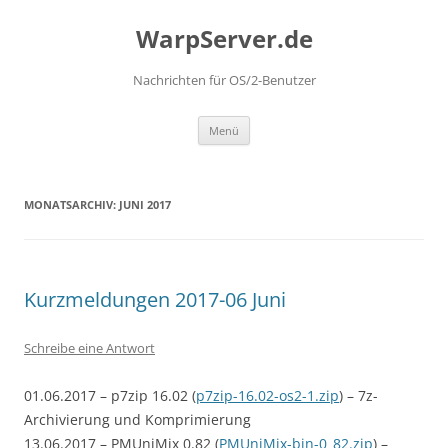
Zum
Inhalt
WarpServer.de
springen
Nachrichten für OS/2-Benutzer
Menü
MONATSARCHIV:
JUNI 2017
Kurzmeldungen 2017-06 Juni
Schreibe eine Antwort
01.06.2017 – p7zip 16.02 (
p7zip-16.02-os2-1.zip
) – 7z-
Archivierung und Komprimierung
13.06.2017 – PMUniMix 0.82 (
PMUniMix-bin-0_82.zip
) –