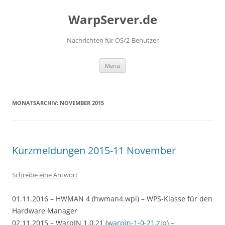
Zum
Inhalt
WarpServer.de
springen
Nachrichten für OS/2-Benutzer
Menü
MONATSARCHIV:
NOVEMBER 2015
Kurzmeldungen 2015-11 November
Schreibe eine Antwort
01.11.2016 – HWMAN 4 (hwman4.wpi) – WPS-Klasse für den
Hardware Manager
02.11.2015 – WarpIN 1.0.21 (
warpin-1-0-21.zip
) –