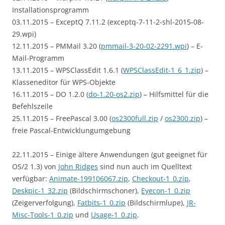
Installationsprogramm
03.11.2015 – ExceptQ 7.11.2 (exceptq-7-11-2-shl-2015-08-
29.wpi)
12.11.2015 – PMMail 3.20 (
pmmail-3-20-02-2291.wpi
) – E-
Mail-Programm
13.11.2015 – WPSClassEdit 1.6.1 (
WPSClassEdit-1_6_1.zip
) –
Klasseneditor für WPS-Objekte
16.11.2015 – DO 1.2.0 (
do-1.20-os2.zip
) – Hilfsmittel für die
Befehlszeile
25.11.2015 – FreePascal 3.00 (
os2300full.zip
/
os2300.zip
) –
freie Pascal-Entwicklungumgebung
22.11.2015 – Einige ältere Anwendungen (gut geeignet für
OS/2 1.3) von
John Ridges
sind nun auch im Quelltext
verfügbar:
Animate-199106067.zip
,
Checkout-1_0.zip
,
Deskpic-1_32.zip
(Bildschirmschoner),
Eyecon-1_0.zip
(Zeigerverfolgung),
Fatbits-1_0.zip
(Bildschirmlupe),
JR-
Misc-Tools-1_0.zip
und
Usage-1_0.zip
.