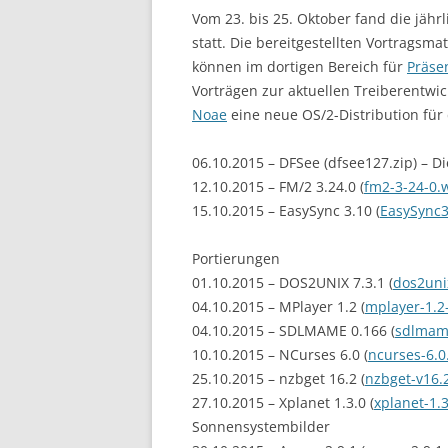
Vom 23. bis 25. Oktober fand die jähr
statt. Die bereitgestellten Vortragsm
können im dortigen Bereich für
Präse
Vorträgen zur aktuellen Treiberent
Noae
eine neue OS/2-Distribution fü
06.10.2015 – DFSee (dfsee127.zip) – 
12.10.2015 – FM/2 3.24.0 (
fm2-3-24-0.
15.10.2015 – EasySync 3.10 (
EasySync3
Portierungen
01.10.2015 – DOS2UNIX 7.3.1 (
dos2unix
04.10.2015 – MPlayer 1.2 (
mplayer-1.2-
04.10.2015 – SDLMAME 0.166 (
sdlmam
10.10.2015 – NCurses 6.0 (
ncurses-6.0
25.10.2015 – nzbget 16.2 (
nzbget-v16.2
27.10.2015 – Xplanet 1.3.0 (
xplanet-1.3
Sonnensystembilder