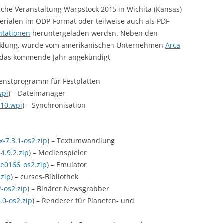
liche Veranstaltung Warpstock 2015 in Wichita (Kansas)
IBM REDBOOKS (1988)
aterialen im ODP-Format oder teilweise auch als PDF
ntationen
heruntergeladen werden. Neben den
IBM REDBOOKS (1989)
wicklung, wurde vom amerikanischen Unternehmen
Arca
r das kommende Jahr angekündigt,
IBM REDBOOKS (1990)
IBM REDBOOKS (1991)
Dienstprogramm für Festplatten
wpi
) – Dateimanager
IBM REDBOOKS (1992)
10.wpi
) – Synchronisation
IBM REDBOOKS (1993)
IBM REDBOOKS (1994)
-7.3.1-os2.zip
) – Textumwandlung
4.9.2.zip
) – Medienspieler
IBM REDBOOKS (1995)
e0166_os2.zip
) – Emulator
.zip
) – curses-Bibliothek
IBM REDBOOKS (1996)
-os2.zip
) – Binärer Newsgrabber
IBM REDBOOKS (1997)
.0-os2.zip
) – Renderer für Planeten- und
IBM REDBOOKS (1998)