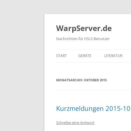
Zum
Inhalt
springen
WarpServer.de
Nachrichten für OS/2-Benutzer
START
GERÄTE
LITERATUR
SYSTEME
BÜCHER (DEUT
MONATSARCHIV:
OKTOBER 2015
BÜCHER (ENGLI
BÜCHER (FREM
IBM REDBOOK
Kurzmeldungen 2015-10
ZEITSCHRIFTEN
Schreibe eine Antwort