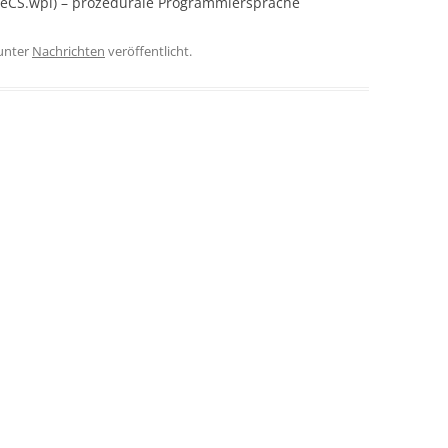
1-eCS.wpi) – prozedurale Programmiersprache
IBM REDBOOKS (1999)
unter
Nachrichten
veröffentlicht.
IBM REDBOOKS (2000)
IBM REDBOOKS (2001)