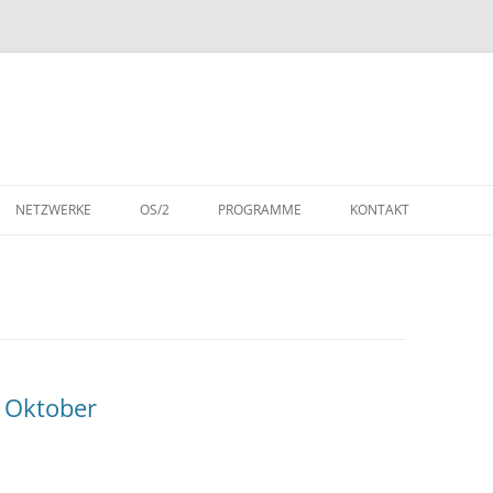
NETZWERKE
OS/2
PROGRAMME
KONTAKT
SCH)
LAN MANAGER
DOS-ANWENDUNGEN
DATENSCHUTZERKLÄR
SCH)
LAN SERVER
OS/2-ANWENDUNGEN
WARENZEICHEN
DSPRACHIG)
NETWARE
S
IBM REDBOOKS (1985)
 Oktober
 (DEUTSCH)
IBM REDBOOKS (1986)
IBM REDBOOKS (1987)