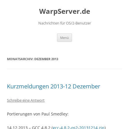
Zum
Inhalt
WarpServer.de
springen
Nachrichten für OS/2-Benutzer
Menü
MONATSARCHIV:
DEZEMBER 2013
Kurzmeldungen 2013-12 Dezember
Schreibe eine Antwort
Portierungen von Paul Smedley:
14.12.2013 – GCC 4.8.2 (
gcc-4.8.2-os2-20131214.zip
)