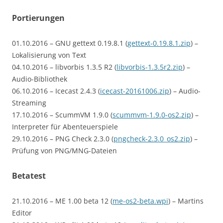
Portierungen
01.10.2016 – GNU gettext 0.19.8.1 (
gettext-0.19.8.1.zip
) –
Lokalisierung von Text
04.10.2016 – libvorbis 1.3.5 R2 (
libvorbis-1.3.5r2.zip
) –
Audio-Bibliothek
06.10.2016 – Icecast 2.4.3 (
icecast-20161006.zip
) – Audio-
Streaming
17.10.2016 – ScummVM 1.9.0 (
scummvm-1.9.0-os2.zip
) –
Interpreter für Abenteuerspiele
29.10.2016 – PNG Check 2.3.0 (
pngcheck-2.3.0_os2.zip
) –
Prüfung von PNG/MNG-Dateien
Betatest
21.10.2016 – ME 1.00 beta 12 (
me-os2-beta.wpi
) – Martins
Editor