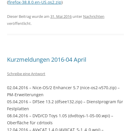
(
firefox-38.8.0.en-US.os2.zip
)
Dieser Beitrag wurde am
31. Mai 2016
unter
Nachrichten
veröffentlicht.
Kurzmeldungen 2016-04 April
Schreibe eine Antwort
02.04.2016 – Nice-OS/2 Enhancer 5.7 (nice-os2-v570.zip) –
PM-Erweiterungen
05.04.2016 – DFSee 13.2 (dfsee132.zip) – Dienstprogram für
Festplatten
08.04.2016 – DVD/CD Toys 1.05 (dvdtoys-1-05-00.wpi) –
Oberfläche für cdrtools
12.04.2016 – AVxCAT 1.4.0 (AVXCAT_S-1_4_0.wpi) –