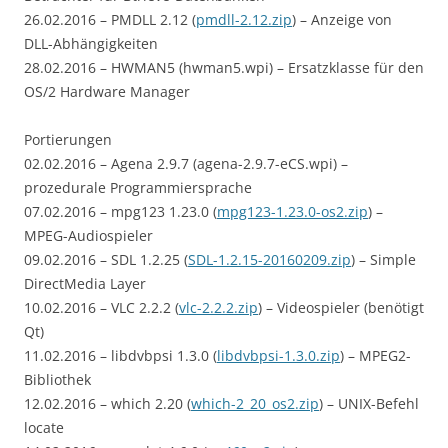
26.02.2016 – PMDLL 2.12 (
pmdll-2.12.zip
) – Anzeige von
DLL-Abhängigkeiten
28.02.2016 – HWMAN5 (hwman5.wpi) – Ersatzklasse für den
OS/2 Hardware Manager
Portierungen
02.02.2016 – Agena 2.9.7 (agena-2.9.7-eCS.wpi) –
prozedurale Programmiersprache
07.02.2016 – mpg123 1.23.0 (
mpg123-1.23.0-os2.zip
) –
MPEG-Audiospieler
09.02.2016 – SDL 1.2.25 (
SDL-1.2.15-20160209.zip
) – Simple
DirectMedia Layer
10.02.2016 – VLC 2.2.2 (
vlc-2.2.2.zip
) – Videospieler (benötigt
Qt)
11.02.2016 – libdvbpsi 1.3.0 (
libdvbpsi-1.3.0.zip
) – MPEG2-
Bibliothek
12.02.2016 – which 2.20 (
which-2_20_os2.zip
) – UNIX-Befehl
locate