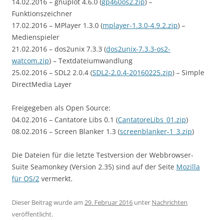
14.02.2016 – gnuplot 4.6.0 (
gp460os2.zip
) –
Funktionszeichner
17.02.2016 – MPlayer 1.3.0 (
mplayer-1.3.0-4.9.2.zip
) –
Medienspieler
21.02.2016 – dos2unix 7.3.3 (
dos2unix-7.3.3-os2-
watcom.zip
) – Textdateiumwandlung
25.02.2016 – SDL2 2.0.4 (
SDL2-2.0.4-20160225.zip
) – Simple
DirectMedia Layer
Freigegeben als Open Source:
04.02.2016 – Cantatore Libs 0.1 (
CantatoreLibs_01.zip
)
08.02.2016 – Screen Blanker 1.3 (
screenblanker-1_3.zip
)
Die Dateien für die letzte Testversion der Webbrowser-
Suite Seamonkey (Version 2.35) sind auf der Seite
Mozilla
für OS/2
vermerkt.
Dieser Beitrag wurde am
29. Februar 2016
unter
Nachrichten
veröffentlicht.