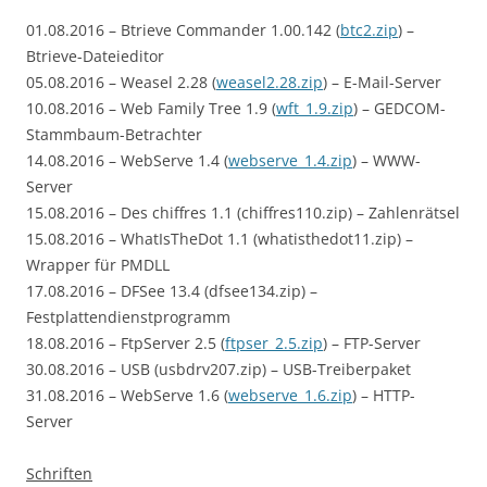
01.08.2016 – Btrieve Commander 1.00.142 (
btc2.zip
) –
Btrieve-Dateieditor
05.08.2016 – Weasel 2.28 (
weasel2.28.zip
) – E-Mail-Server
10.08.2016 – Web Family Tree 1.9 (
wft_1.9.zip
) – GEDCOM-
Stammbaum-Betrachter
14.08.2016 – WebServe 1.4 (
webserve_1.4.zip
) – WWW-
Server
15.08.2016 – Des chiffres 1.1 (chiffres110.zip) – Zahlenrätsel
15.08.2016 – WhatIsTheDot 1.1 (whatisthedot11.zip) –
Wrapper für PMDLL
17.08.2016 – DFSee 13.4 (dfsee134.zip) –
Festplattendienstprogramm
18.08.2016 – FtpServer 2.5 (
ftpser_2.5.zip
) – FTP-Server
30.08.2016 – USB (usbdrv207.zip) – USB-Treiberpaket
31.08.2016 – WebServe 1.6 (
webserve_1.6.zip
) – HTTP-
Server
Schriften