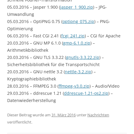
05.03.2016 – Jasper 1.900 (
jasper_1_900.zip
) – JPG-
Umwandlung
05.03.2016 – OptiPNG 0.75 (
optipng_075.zip
) – PNG-
Optimierung
06.03.2016 – Fast CGI 2.41 (
fcgi_241.zip
) – CGI für Apache
20.03.2016 – GNU MP 6.1.0 (
gmp-6.1.0.zip
) –
Arithmetikbibliothek
20.03.2016 – GNU TLS 3.3.22 (
gnutls-3.3.22.zip
) –
Sicherheitsbibliothek für die Transportschicht
20.03.2016 – GNU nettle 3.2 (
nettle-3.2.zip
) –
Kryptographiebibliothek
28.03.2016 – FFMPEG 3.0 (
ffmpeg-v3.0.zip
) – Audio/Video
29.03.2016 – ddrescue 1.21 (
ddrescue-1.21-os2.zip
) –
Datenwiederherstellung
Dieser Beitrag wurde am
31. März 2016
unter
Nachrichten
veröffentlicht.