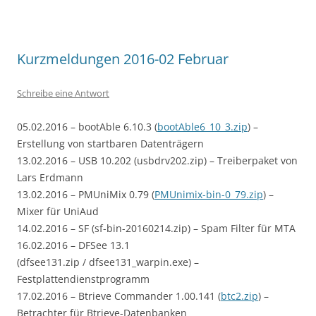
Kurzmeldungen 2016-02 Februar
Schreibe eine Antwort
05.02.2016 – bootAble 6.10.3 (
bootAble6_10_3.zip
) –
Erstellung von startbaren Datenträgern
13.02.2016 – USB 10.202 (usbdrv202.zip) – Treiberpaket von
Lars Erdmann
13.02.2016 – PMUniMix 0.79 (
PMUnimix-bin-0_79.zip
) –
Mixer für UniAud
14.02.2016 – SF (sf-bin-20160214.zip) – Spam Filter für MTA
16.02.2016 – DFSee 13.1
(dfsee131.zip / dfsee131_warpin.exe) –
Festplattendienstprogramm
17.02.2016 – Btrieve Commander 1.00.141 (
btc2.zip
) –
Betrachter für Btrieve-Datenbanken