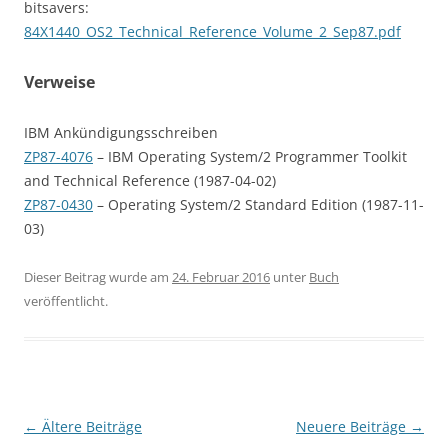
bitsavers:
84X1440_OS2_Technical_Reference_Volume_2_Sep87.pdf
Verweise
IBM Ankündigungsschreiben
ZP87-4076
– IBM Operating System/2 Programmer Toolkit
and Technical Reference (1987-04-02)
ZP87-0430
– Operating System/2 Standard Edition (1987-11-
03)
Dieser Beitrag wurde am
24. Februar 2016
unter
Buch
veröffentlicht.
Beitragsnavigation
←
Ältere Beiträge
Neuere Beiträge
→