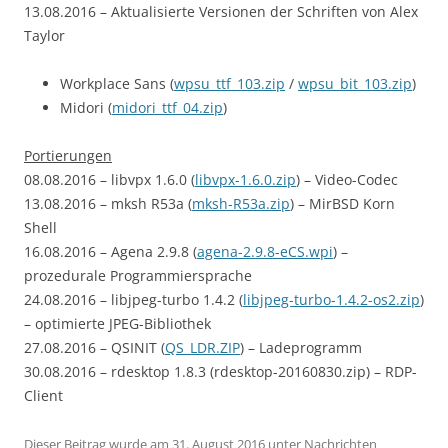
13.08.2016 – Aktualisierte Versionen der Schriften von Alex
Taylor
Workplace Sans (
wpsu_ttf_103.zip
/
wpsu_bit_103.zip
)
Midori (
midori_ttf_04.zip
)
Portierungen
08.08.2016 – libvpx 1.6.0 (
libvpx-1.6.0.zip
) – Video-Codec
13.08.2016 – mksh R53a (
mksh-R53a.zip
) – MirBSD Korn
Shell
16.08.2016 – Agena 2.9.8 (
agena-2.9.8-eCS.wpi
) –
prozedurale Programmiersprache
24.08.2016 – libjpeg-turbo 1.4.2 (
libjpeg-turbo-1.4.2-os2.zip
)
– optimierte JPEG-Bibliothek
27.08.2016 – QSINIT (
QS_LDR.ZIP
) – Ladeprogramm
30.08.2016 – rdesktop 1.8.3 (rdesktop-20160830.zip) – RDP-
Client
Dieser Beitrag wurde am
31. August 2016
unter
Nachrichten