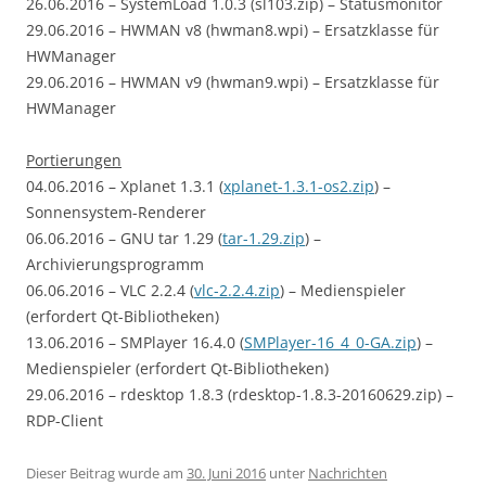
26.06.2016 – SystemLoad 1.0.3 (sl103.zip) – Statusmonitor
29.06.2016 – HWMAN v8 (hwman8.wpi) – Ersatzklasse für
HWManager
29.06.2016 – HWMAN v9 (hwman9.wpi) – Ersatzklasse für
HWManager
Portierungen
04.06.2016 – Xplanet 1.3.1 (
xplanet-1.3.1-os2.zip
) –
Sonnensystem-Renderer
06.06.2016 – GNU tar 1.29 (
tar-1.29.zip
) –
Archivierungsprogramm
06.06.2016 – VLC 2.2.4 (
vlc-2.2.4.zip
) – Medienspieler
(erfordert Qt-Bibliotheken)
13.06.2016 – SMPlayer 16.4.0 (
SMPlayer-16_4_0-GA.zip
) –
Medienspieler (erfordert Qt-Bibliotheken)
29.06.2016 – rdesktop 1.8.3 (rdesktop-1.8.3-20160629.zip) –
RDP-Client
Dieser Beitrag wurde am
30. Juni 2016
unter
Nachrichten