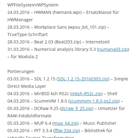
WPFileSystem/WPSystem
24.03.2016 – HWMAN (hwman6.wpi) – Ersatzklasse für
HWManager
28.03.2016 – Workplace Sans (wpsu_bit_101.zip) –
TrueType-Schriftart
28.03.2016 – Beat 2.03 (Beat203.zip) – Internetzeit
31.03.2016 – Numerical analysis library 0.3 (
numana03.zip
)
– für Modula-2
Portierungen
03.03.2016 – SDL 1.2.15 (
SDL-1.2.15-20160303.zip
) – Simple
Direct Media Layer
04.03.2016 – MirBSD ksh R52c (
mksh-R52c.zip
) – Shell
04.03.2016 – ScummVM 1.8.0 (
scummvm-1.8.0-os2.zip
) –
05.03.2016 – DCRaw 9.25 (
dcraw_9_25.zip
) – Umsetzer für
RAW-Fotobildformate
05.03.2016 – MUP 6.4 (
mup_64.zip
) – Music Publisher
05.03.2016 – FFT 3.3.4 (
fftw-334.zip
) – Bibliothek für
schnelle Fourier-Transformation