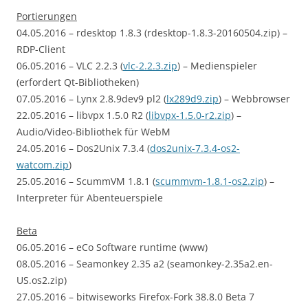
Portierungen
04.05.2016 – rdesktop 1.8.3 (rdesktop-1.8.3-20160504.zip) –
RDP-Client
06.05.2016 – VLC 2.2.3 (
vlc-2.2.3.zip
) – Medienspieler
(erfordert Qt-Bibliotheken)
07.05.2016 – Lynx 2.8.9dev9 pl2 (
lx289d9.zip
) – Webbrowser
22.05.2016 – libvpx 1.5.0 R2 (
libvpx-1.5.0-r2.zip
) –
Audio/Video-Bibliothek für WebM
24.05.2016 – Dos2Unix 7.3.4 (
dos2unix-7.3.4-os2-
watcom.zip
)
25.05.2016 – ScummVM 1.8.1 (
scummvm-1.8.1-os2.zip
) –
Interpreter für Abenteuerspiele
Beta
06.05.2016 – eCo Software runtime (www)
08.05.2016 – Seamonkey 2.35 a2 (seamonkey-2.35a2.en-
US.os2.zip)
27.05.2016 – bitwiseworks Firefox-Fork 38.8.0 Beta 7