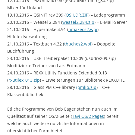
12.10.2016 – PMUniMix 0.80 (PMUniMix-bin-0_80.zip) –
Mixer für Uniaud
19.10.2016 – QSINIT rev 399 (
QS_LDR.ZIP
) – Ladeprogramm
20.10.2016 – Weasel 2.284 (
weasel2.284.zip
) – E-Mail-Server
21.10.2016 – Hypermake 4.91 (
hmakeos2.wpi
) –
Hilfetextverwaltung
21.10.2016 – Textbuch 4.32 (
tbuchos2.wpi
) – Doppelte
Buchführung
23.10.2016 – USB-Treiberpaket 10.209 (usbdrv209.zip) –
Modifizierte Treiber von Lars Erdmann
24.10.2016 – REXX Utility Functions Extended 0.13
(
rxutilex_013.zip
) – Erweiterungen zur Bibliothek REXXUTIL
28.10.2016 – Glass PM C++ library
(pmlib.zip
) – C++-
Klassenbibliothek
Etliche Programme von Bob Eager stehen nun auch im
Quelltext auf seiner OS/2-Seite (
Tavi OS/2 Pages
) bereit,
welche auch weitere nützliche Informationen in
übersichtlicher Form bietet.