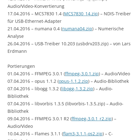
Audio/Video-Konvertierung
17.04.2016 – MCS7830 1.4 (
MCS7830_14.zip
) – NDIS-Treiber
für USB-Ethernet-Adapter
21.04.2016 – numana 0.4 (
numana04.zip
) – Numerische
Analyse
26.04.2016 – USB-Treiber 10.203 (usbdrv203.zip) – von Lars
Erdmann
Portierungen
01.04.2016 – FFMPEG 3.0.1 (
ffmpeg-3.0.1.zip
) – Audio/Video
07.04.2016 – opus 1.1.2 (
opus-1.1.2.zip
) – Audio-Bibliothek
07.04.2016 – libogg 1.3.2 (
libogg-1.3.2.zip
) – Audio-
Bibliothek
07.04.2016 – libvorbis 1.3.5 (libvorbis-1.3.5.zip) – Audio-
Bibliothek
09.04.2016 – FFMPEG 3.0.1 R2 (
ffmpeg-3.0.1_r2.zip
) –
Audio/Video
10.04.2016 – Flames 3.1.1 (
flam3-3.1.1-os2.zip
) – C-